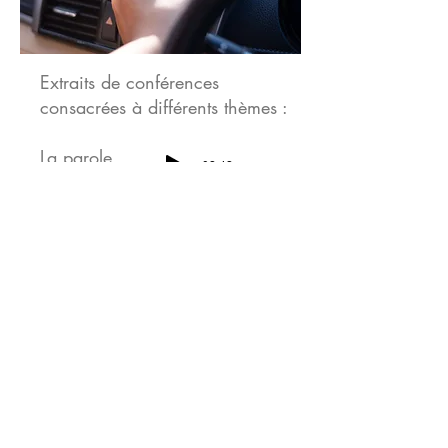
Extraits de conférences
consacrées à différents thèmes :
La parole
-02:42
La pluralité
-21:57
La répétition
-06:04
La croissance
-03:58
L'efficacité
-06:22
© 2023 by Name of Site.
Proudly created with
Wix.com